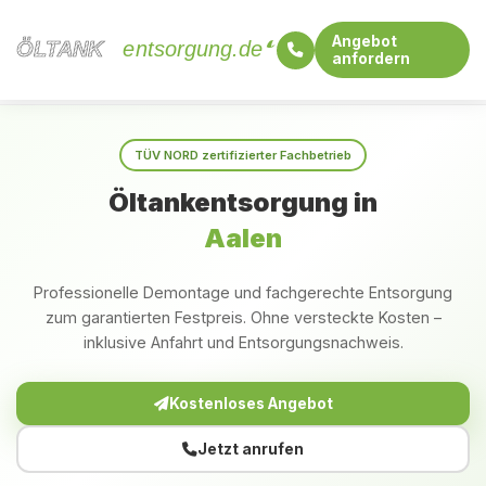
Angebot
ÖLTANK
ÖLTANK
entsorgung.de
anfordern
Startseite
Baden-Württemberg
Aalen
TÜV NORD zertifizierter Fachbetrieb
Öltankentsorgung in
Aalen
Professionelle Demontage und fachgerechte Entsorgung
zum garantierten Festpreis. Ohne versteckte Kosten –
inklusive Anfahrt und Entsorgungsnachweis.
Kostenloses Angebot
Jetzt anrufen