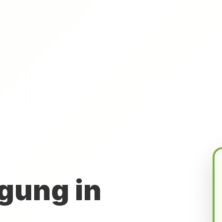
gung in