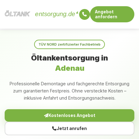
Angebot
ÖLTANK
ÖLTANK
entsorgung.de
anfordern
Startseite
Rheinland-Pfalz
Adenau
TÜV NORD zertifizierter Fachbetrieb
Öltankentsorgung in
Adenau
Professionelle Demontage und fachgerechte Entsorgung
zum garantierten Festpreis. Ohne versteckte Kosten –
inklusive Anfahrt und Entsorgungsnachweis.
Kostenloses Angebot
Jetzt anrufen