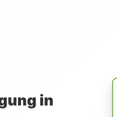
gung in