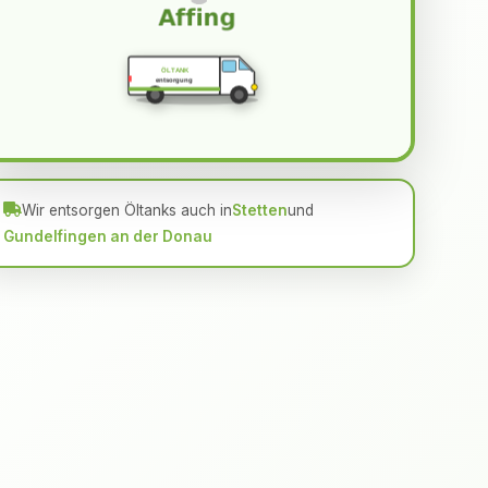
ÖLTANK
entsorgung
Wir entsorgen Öltanks auch in
Stetten
und
Gundelfingen an der Donau