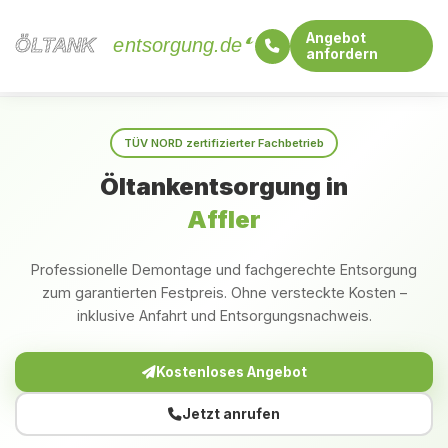
Angebot
ÖLTANK
ÖLTANK
entsorgung.de
anfordern
Startseite
Rheinland-Pfalz
Affler
TÜV NORD zertifizierter Fachbetrieb
Öltankentsorgung in
Affler
Professionelle Demontage und fachgerechte Entsorgung
zum garantierten Festpreis. Ohne versteckte Kosten –
inklusive Anfahrt und Entsorgungsnachweis.
Kostenloses Angebot
Jetzt anrufen