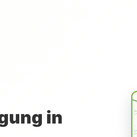
gung in