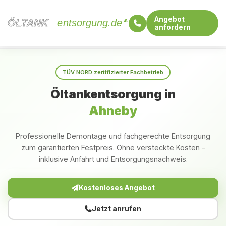
Angebot
ÖLTANK
ÖLTANK
entsorgung.de
anfordern
Startseite
Schleswig-Holstein
Ahneby
TÜV NORD zertifizierter Fachbetrieb
Öltankentsorgung in
Ahneby
Professionelle Demontage und fachgerechte Entsorgung
zum garantierten Festpreis. Ohne versteckte Kosten –
inklusive Anfahrt und Entsorgungsnachweis.
Kostenloses Angebot
Jetzt anrufen