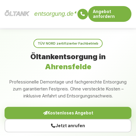
Angebot
ÖLTANK
ÖLTANK
entsorgung.de
anfordern
Startseite
Brandenburg
Ahrensfelde
TÜV NORD zertifizierter Fachbetrieb
Öltankentsorgung in
Ahrensfelde
Professionelle Demontage und fachgerechte Entsorgung
zum garantierten Festpreis. Ohne versteckte Kosten –
inklusive Anfahrt und Entsorgungsnachweis.
Kostenloses Angebot
Jetzt anrufen