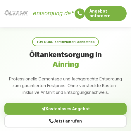
Angebot
ÖLTANK
ÖLTANK
entsorgung.de
anfordern
Startseite
Bayern
Ainring
TÜV NORD zertifizierter Fachbetrieb
Öltankentsorgung in
Ainring
Professionelle Demontage und fachgerechte Entsorgung
zum garantierten Festpreis. Ohne versteckte Kosten –
inklusive Anfahrt und Entsorgungsnachweis.
Kostenloses Angebot
Jetzt anrufen