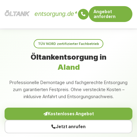
Angebot
ÖLTANK
ÖLTANK
entsorgung.de
anfordern
Startseite
Sachsen-Anhalt
Aland
TÜV NORD zertifizierter Fachbetrieb
Öltankentsorgung in
Aland
Professionelle Demontage und fachgerechte Entsorgung
zum garantierten Festpreis. Ohne versteckte Kosten –
inklusive Anfahrt und Entsorgungsnachweis.
Kostenloses Angebot
Jetzt anrufen