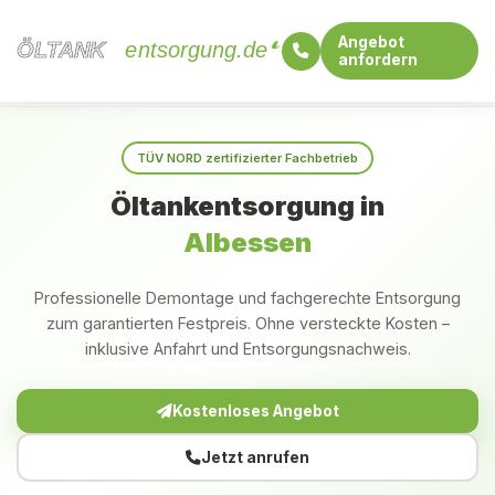
Angebot
ÖLTANK
ÖLTANK
entsorgung.de
anfordern
Startseite
Rheinland-Pfalz
Albessen
TÜV NORD zertifizierter Fachbetrieb
Öltankentsorgung in
Albessen
Professionelle Demontage und fachgerechte Entsorgung
zum garantierten Festpreis. Ohne versteckte Kosten –
inklusive Anfahrt und Entsorgungsnachweis.
Kostenloses Angebot
Jetzt anrufen