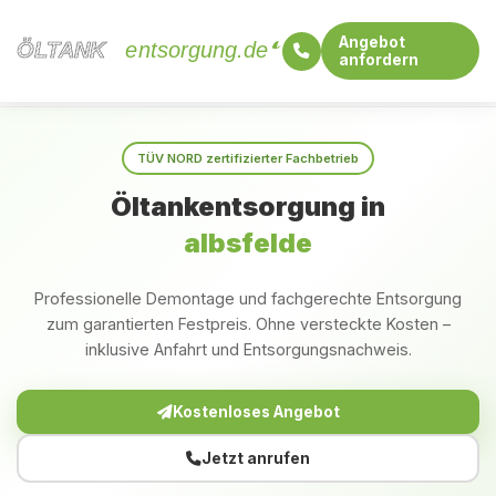
Angebot
ÖLTANK
ÖLTANK
entsorgung.de
anfordern
Startseite
Schleswig-Holstein
albsfelde
TÜV NORD zertifizierter Fachbetrieb
Öltankentsorgung in
albsfelde
Professionelle Demontage und fachgerechte Entsorgung
zum garantierten Festpreis. Ohne versteckte Kosten –
inklusive Anfahrt und Entsorgungsnachweis.
Kostenloses Angebot
Jetzt anrufen