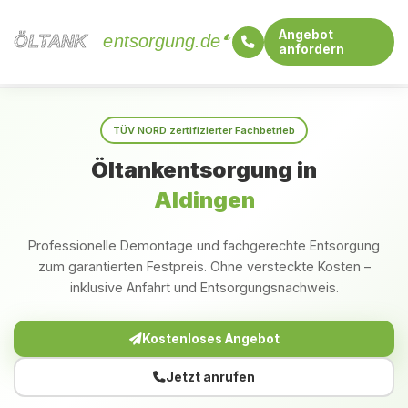
Angebot
ÖLTANK
ÖLTANK
entsorgung.de
anfordern
Startseite
Baden-Württemberg
Aldingen
TÜV NORD zertifizierter Fachbetrieb
Öltankentsorgung in
Aldingen
Professionelle Demontage und fachgerechte Entsorgung
zum garantierten Festpreis. Ohne versteckte Kosten –
inklusive Anfahrt und Entsorgungsnachweis.
Kostenloses Angebot
Jetzt anrufen