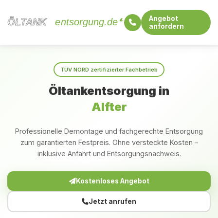
Angebot
ÖLTANK
ÖLTANK
entsorgung.de
anfordern
Startseite
Nordrhein-Westfalen
Alfter
TÜV NORD zertifizierter Fachbetrieb
Öltankentsorgung in
Alfter
Professionelle Demontage und fachgerechte Entsorgung
zum garantierten Festpreis. Ohne versteckte Kosten –
inklusive Anfahrt und Entsorgungsnachweis.
Kostenloses Angebot
Jetzt anrufen