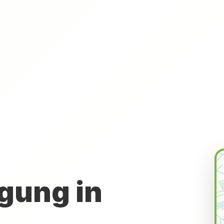
gung in