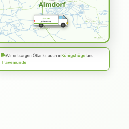
ÖLTANK
entsorgung
Wir entsorgen Öltanks auch in
Königshügel
und
Travemunde