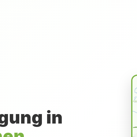
gung in
hen