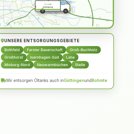
ÖLTANK
entsorgung
UNSERE ENTSORGUNGSGEBIETE
Bothfeld
Farster Bauerschaft
Groß-Buchholz
Großhorst
Isernhagen-Süd
Lahe
Misburg-Nord
Neuwarmbüchen
Stelle
Wir entsorgen Öltanks auch in
Göttingen
und
Bohmte