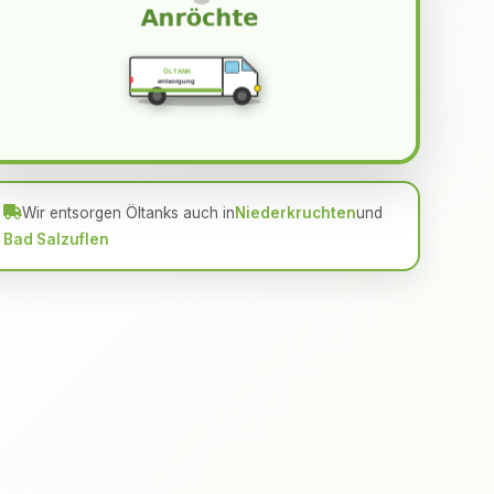
ÖLTANK
entsorgung
Wir entsorgen Öltanks auch in
Niederkruchten
und
Bad Salzuflen