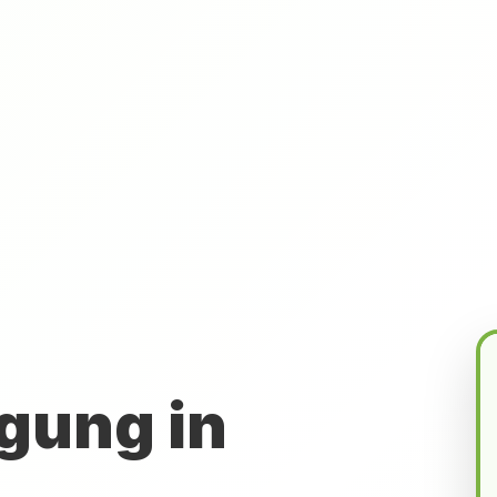
gung in