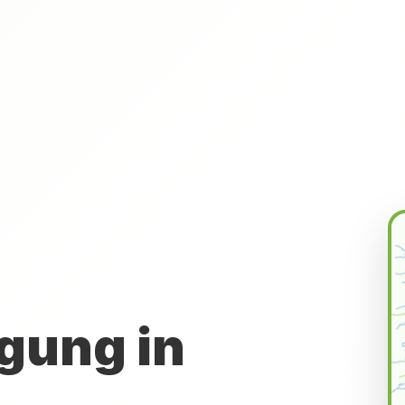
gung in