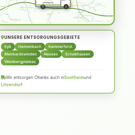
ÖLTANK
entsorgung
UNSERE ENTSORGUNGSGEBIETE
Eyb
Hennenbach
Kammerforst
Meinhardswinden
Neuses
Schalkhausen
Weinbergplateau
Wir entsorgen Öltanks auch in
Sontheim
und
Litzendorf