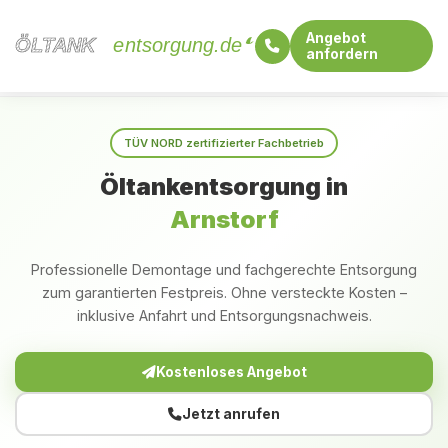
Angebot
ÖLTANK
ÖLTANK
entsorgung.de
anfordern
Startseite
Bayern
Arnstorf
TÜV NORD zertifizierter Fachbetrieb
Öltankentsorgung in
Arnstorf
Professionelle Demontage und fachgerechte Entsorgung
zum garantierten Festpreis. Ohne versteckte Kosten –
inklusive Anfahrt und Entsorgungsnachweis.
Kostenloses Angebot
Jetzt anrufen