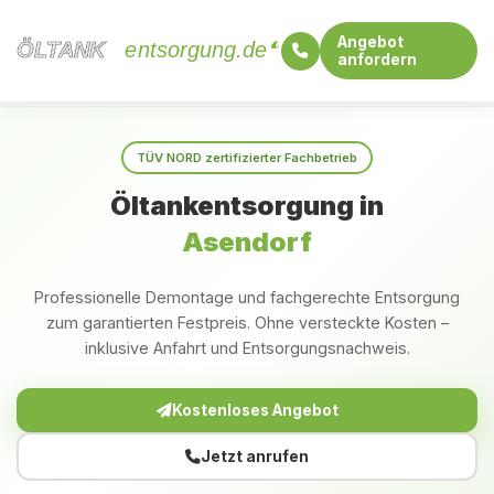
Angebot
ÖLTANK
ÖLTANK
entsorgung.de
anfordern
Startseite
Niedersachsen
Asendorf
TÜV NORD zertifizierter Fachbetrieb
Öltankentsorgung in
Asendorf
Professionelle Demontage und fachgerechte Entsorgung
zum garantierten Festpreis. Ohne versteckte Kosten –
inklusive Anfahrt und Entsorgungsnachweis.
Kostenloses Angebot
Jetzt anrufen