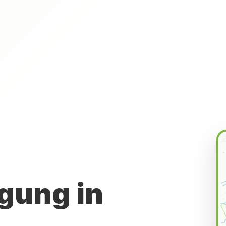
gung in