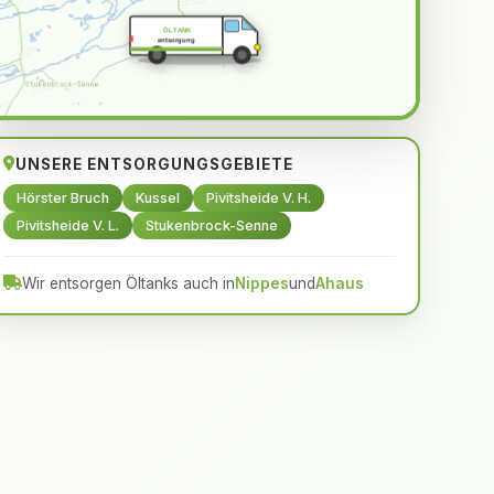
ÖLTANK
entsorgung
UNSERE ENTSORGUNGSGEBIETE
Hörster Bruch
Kussel
Pivitsheide V. H.
Pivitsheide V. L.
Stukenbrock-Senne
Wir entsorgen Öltanks auch in
Nippes
und
Ahaus