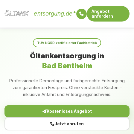
Angebot
ÖLTANK
ÖLTANK
entsorgung.de
anfordern
Startseite
Niedersachsen
Bad Bentheim
TÜV NORD zertifizierter Fachbetrieb
Öltankentsorgung in
Bad Bentheim
Professionelle Demontage und fachgerechte Entsorgung
zum garantierten Festpreis. Ohne versteckte Kosten –
inklusive Anfahrt und Entsorgungsnachweis.
Kostenloses Angebot
Jetzt anrufen