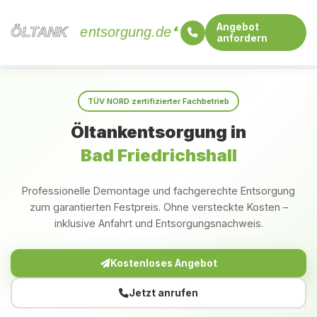
Angebot
ÖLTANK
ÖLTANK
entsorgung.de
anfordern
Startseite
Baden-Württemberg
Bad Friedrichshall
TÜV NORD zertifizierter Fachbetrieb
Öltankentsorgung in
Bad Friedrichshall
Professionelle Demontage und fachgerechte Entsorgung
zum garantierten Festpreis. Ohne versteckte Kosten –
inklusive Anfahrt und Entsorgungsnachweis.
Kostenloses Angebot
Jetzt anrufen