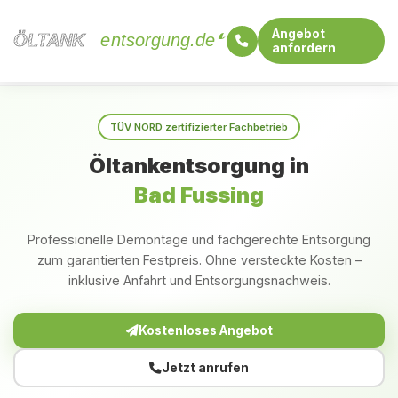
Angebot
ÖLTANK
ÖLTANK
entsorgung.de
anfordern
Startseite
Bayern
Bad Fussing
TÜV NORD zertifizierter Fachbetrieb
Öltankentsorgung in
Bad Fussing
Professionelle Demontage und fachgerechte Entsorgung
zum garantierten Festpreis. Ohne versteckte Kosten –
inklusive Anfahrt und Entsorgungsnachweis.
Kostenloses Angebot
Jetzt anrufen