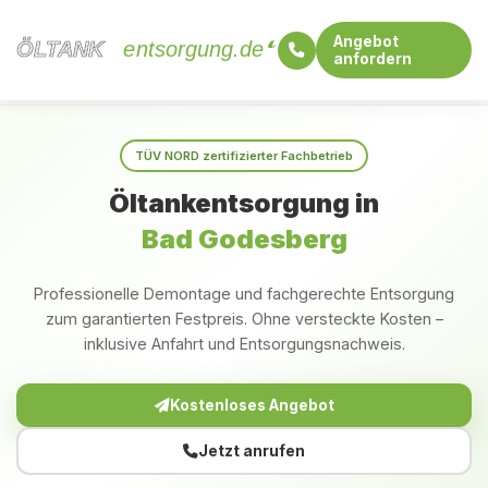
Angebot
ÖLTANK
ÖLTANK
entsorgung.de
anfordern
Startseite
Nordrhein-Westfalen
Bad Godesberg
TÜV NORD zertifizierter Fachbetrieb
Öltankentsorgung in
Bad Godesberg
Professionelle Demontage und fachgerechte Entsorgung
zum garantierten Festpreis. Ohne versteckte Kosten –
inklusive Anfahrt und Entsorgungsnachweis.
Kostenloses Angebot
Jetzt anrufen