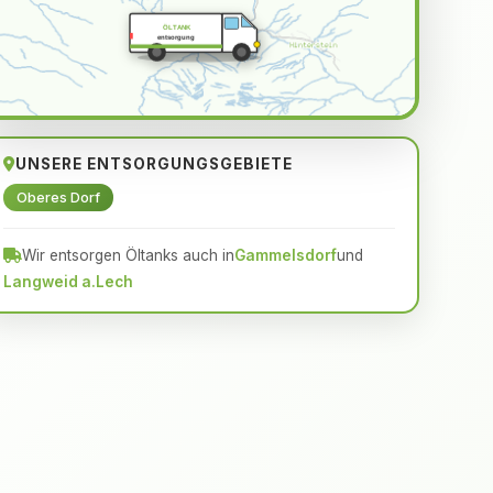
ÖLTANK
entsorgung
UNSERE ENTSORGUNGSGEBIETE
Oberes Dorf
Wir entsorgen Öltanks auch in
Gammelsdorf
und
Langweid a.Lech