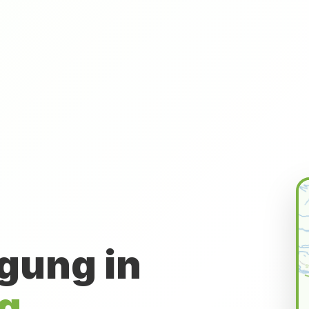
gung in
g