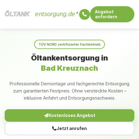
Angebot
ÖLTANK
ÖLTANK
entsorgung.de
anfordern
Startseite
Rheinland-Pfalz
Bad Kreuznach
TÜV NORD zertifizierter Fachbetrieb
Öltankentsorgung in
Bad Kreuznach
Professionelle Demontage und fachgerechte Entsorgung
zum garantierten Festpreis. Ohne versteckte Kosten –
inklusive Anfahrt und Entsorgungsnachweis.
Kostenloses Angebot
Jetzt anrufen