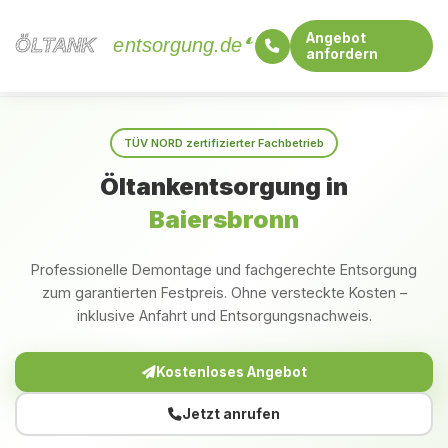
Angebot
ÖLTANK
ÖLTANK
entsorgung.de
anfordern
Startseite
Baden-Württemberg
Baiersbronn
TÜV NORD zertifizierter Fachbetrieb
Öltankentsorgung in
Baiersbronn
Professionelle Demontage und fachgerechte Entsorgung
zum garantierten Festpreis. Ohne versteckte Kosten –
inklusive Anfahrt und Entsorgungsnachweis.
Kostenloses Angebot
Jetzt anrufen