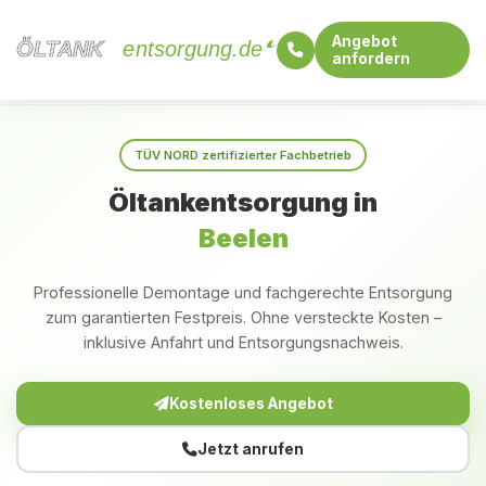
Angebot
ÖLTANK
ÖLTANK
entsorgung.de
anfordern
Startseite
Nordrhein-Westfalen
Beelen
TÜV NORD zertifizierter Fachbetrieb
Öltankentsorgung in
Beelen
Professionelle Demontage und fachgerechte Entsorgung
zum garantierten Festpreis. Ohne versteckte Kosten –
inklusive Anfahrt und Entsorgungsnachweis.
Kostenloses Angebot
Jetzt anrufen