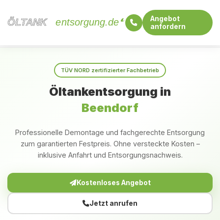
Angebot
ÖLTANK
ÖLTANK
entsorgung.de
anfordern
Startseite
Sachsen-Anhalt
Beendorf
TÜV NORD zertifizierter Fachbetrieb
Öltankentsorgung in
Beendorf
Professionelle Demontage und fachgerechte Entsorgung
zum garantierten Festpreis. Ohne versteckte Kosten –
inklusive Anfahrt und Entsorgungsnachweis.
Kostenloses Angebot
Jetzt anrufen