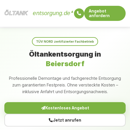
Angebot
ÖLTANK
ÖLTANK
entsorgung.de
anfordern
Startseite
Sachsen
Beiersdorf
TÜV NORD zertifizierter Fachbetrieb
Öltankentsorgung in
Beiersdorf
Professionelle Demontage und fachgerechte Entsorgung
zum garantierten Festpreis. Ohne versteckte Kosten –
inklusive Anfahrt und Entsorgungsnachweis.
Kostenloses Angebot
Jetzt anrufen