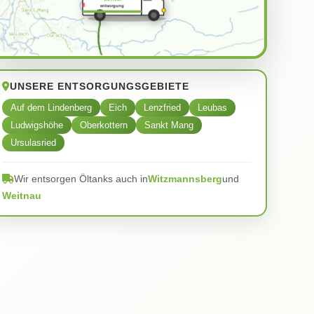
entsorgung
UNSERE ENTSORGUNGSGEBIETE
Auf dem Lindenberg
Eich
Lenzfried
Leubas
Ludwigshöhe
Oberkottern
Sankt Mang
Ursulasried
Wir entsorgen Öltanks auch in
Witzmannsberg
und
Weitnau