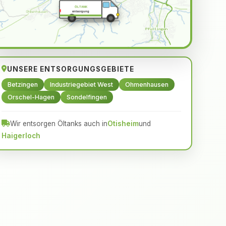
ÖLTANK
entsorgung
UNSERE ENTSORGUNGSGEBIETE
Betzingen
Industriegebiet West
Ohmenhausen
Orschel-Hagen
Sondelfingen
Wir entsorgen Öltanks auch in
Otisheim
und
Haigerloch