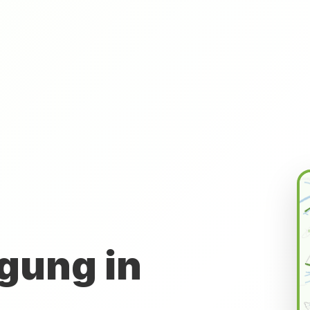
gung in