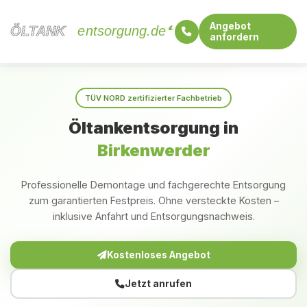
Angebot
ÖLTANK
ÖLTANK
entsorgung.de
anfordern
Startseite
Brandenburg
Birkenwerder
TÜV NORD zertifizierter Fachbetrieb
Öltankentsorgung in
Birkenwerder
Professionelle Demontage und fachgerechte Entsorgung
zum garantierten Festpreis. Ohne versteckte Kosten –
inklusive Anfahrt und Entsorgungsnachweis.
Kostenloses Angebot
Jetzt anrufen