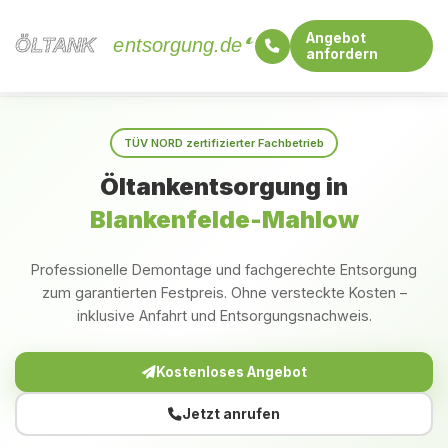
Angebot
ÖLTANK
ÖLTANK
entsorgung.de
anfordern
Startseite
Brandenburg
Blankenfelde-Mahlow
TÜV NORD zertifizierter Fachbetrieb
Öltankentsorgung in
Blankenfelde-Mahlow
Professionelle Demontage und fachgerechte Entsorgung
zum garantierten Festpreis. Ohne versteckte Kosten –
inklusive Anfahrt und Entsorgungsnachweis.
Kostenloses Angebot
Jetzt anrufen