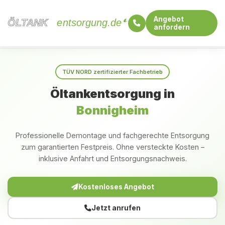
Angebot
ÖLTANK
ÖLTANK
entsorgung.de
anfordern
Startseite
Baden-Württemberg
Bonnigheim
TÜV NORD zertifizierter Fachbetrieb
Öltankentsorgung in
Bonnigheim
Professionelle Demontage und fachgerechte Entsorgung
zum garantierten Festpreis. Ohne versteckte Kosten –
inklusive Anfahrt und Entsorgungsnachweis.
Kostenloses Angebot
Jetzt anrufen