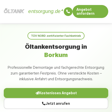
Angebot
ÖLTANK
ÖLTANK
entsorgung.de
anfordern
Startseite
Niedersachsen
Borkum
TÜV NORD zertifizierter Fachbetrieb
Öltankentsorgung in
Borkum
Professionelle Demontage und fachgerechte Entsorgung
zum garantierten Festpreis. Ohne versteckte Kosten –
inklusive Anfahrt und Entsorgungsnachweis.
Kostenloses Angebot
Jetzt anrufen