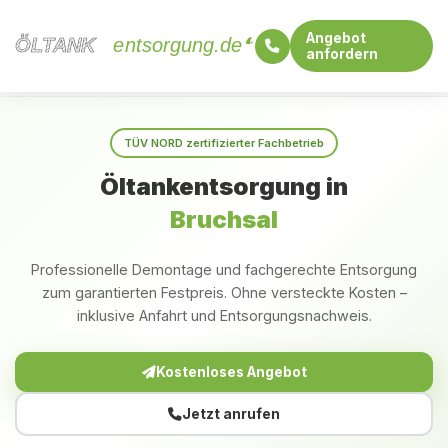
Angebot
ÖLTANK
ÖLTANK
entsorgung.de
anfordern
Startseite
Baden-Württemberg
Bruchsal
TÜV NORD zertifizierter Fachbetrieb
Öltankentsorgung in
Bruchsal
Professionelle Demontage und fachgerechte Entsorgung
zum garantierten Festpreis. Ohne versteckte Kosten –
inklusive Anfahrt und Entsorgungsnachweis.
Kostenloses Angebot
Jetzt anrufen