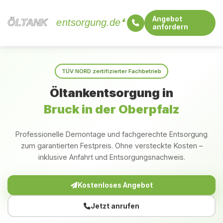
Angebot
ÖLTANK
ÖLTANK
entsorgung.de
anfordern
Startseite
Bayern
Bruck in der Oberpfalz
TÜV NORD zertifizierter Fachbetrieb
Öltankentsorgung in
Bruck in der Oberpfalz
Professionelle Demontage und fachgerechte Entsorgung
zum garantierten Festpreis. Ohne versteckte Kosten –
inklusive Anfahrt und Entsorgungsnachweis.
Kostenloses Angebot
Jetzt anrufen