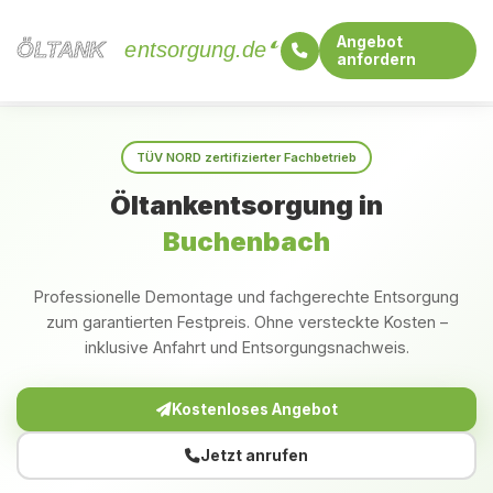
Angebot
ÖLTANK
ÖLTANK
entsorgung.de
anfordern
Startseite
Bayern
Buchenbach
TÜV NORD zertifizierter Fachbetrieb
Öltankentsorgung in
Buchenbach
Professionelle Demontage und fachgerechte Entsorgung
zum garantierten Festpreis. Ohne versteckte Kosten –
inklusive Anfahrt und Entsorgungsnachweis.
Kostenloses Angebot
Jetzt anrufen