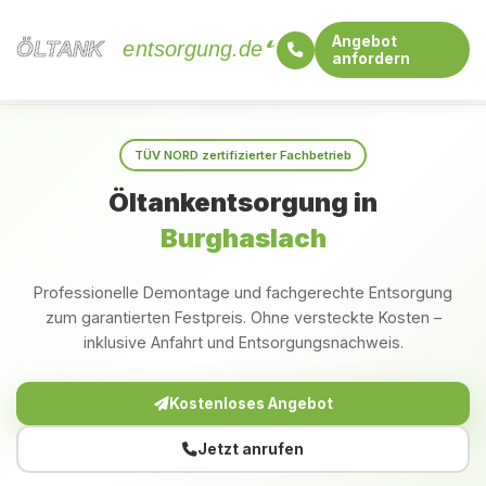
Angebot
ÖLTANK
ÖLTANK
entsorgung.de
anfordern
Startseite
Bayern
Burghaslach
TÜV NORD zertifizierter Fachbetrieb
Öltankentsorgung in
Burghaslach
Professionelle Demontage und fachgerechte Entsorgung
zum garantierten Festpreis. Ohne versteckte Kosten –
inklusive Anfahrt und Entsorgungsnachweis.
Kostenloses Angebot
Jetzt anrufen