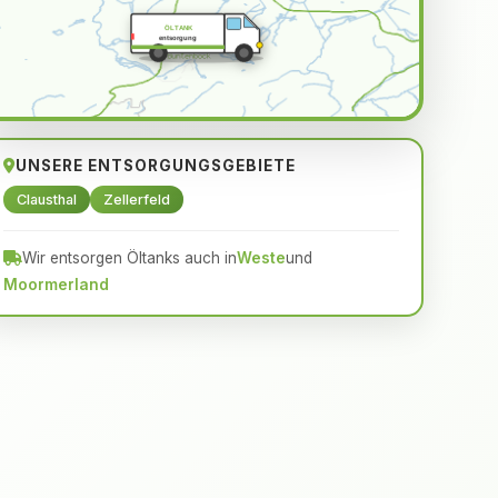
ÖLTANK
entsorgung
UNSERE ENTSORGUNGSGEBIETE
Clausthal
Zellerfeld
Wir entsorgen Öltanks auch in
Weste
und
Moormerland