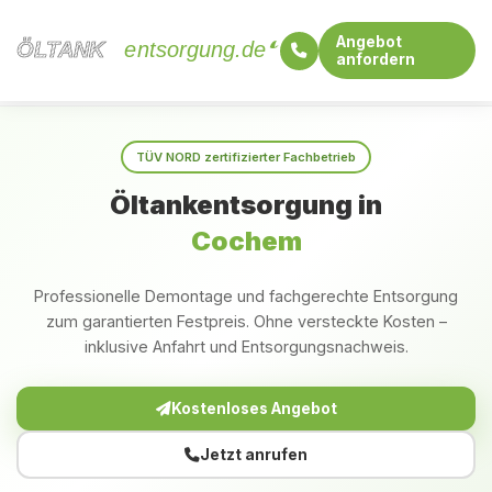
Angebot
ÖLTANK
ÖLTANK
entsorgung.de
anfordern
Startseite
Rheinland-Pfalz
Cochem
TÜV NORD zertifizierter Fachbetrieb
Öltankentsorgung in
Cochem
Professionelle Demontage und fachgerechte Entsorgung
zum garantierten Festpreis. Ohne versteckte Kosten –
inklusive Anfahrt und Entsorgungsnachweis.
Kostenloses Angebot
Jetzt anrufen