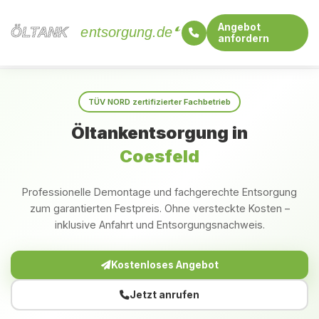
Angebot
ÖLTANK
ÖLTANK
entsorgung.de
anfordern
Startseite
Nordrhein-Westfalen
Coesfeld
TÜV NORD zertifizierter Fachbetrieb
Öltankentsorgung in
Coesfeld
Professionelle Demontage und fachgerechte Entsorgung
zum garantierten Festpreis. Ohne versteckte Kosten –
inklusive Anfahrt und Entsorgungsnachweis.
Kostenloses Angebot
Jetzt anrufen