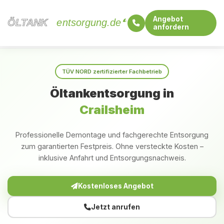
Angebot
ÖLTANK
ÖLTANK
entsorgung.de
anfordern
Startseite
Baden-Württemberg
Crailsheim
TÜV NORD zertifizierter Fachbetrieb
Öltankentsorgung in
Crailsheim
Professionelle Demontage und fachgerechte Entsorgung
zum garantierten Festpreis. Ohne versteckte Kosten –
inklusive Anfahrt und Entsorgungsnachweis.
Kostenloses Angebot
Jetzt anrufen