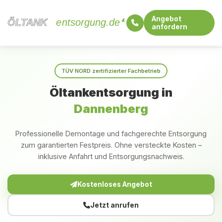
Angebot
ÖLTANK
ÖLTANK
entsorgung.de
anfordern
Startseite
Niedersachsen
Dannenberg
TÜV NORD zertifizierter Fachbetrieb
Öltankentsorgung in
Dannenberg
Professionelle Demontage und fachgerechte Entsorgung
zum garantierten Festpreis. Ohne versteckte Kosten –
inklusive Anfahrt und Entsorgungsnachweis.
Kostenloses Angebot
Jetzt anrufen