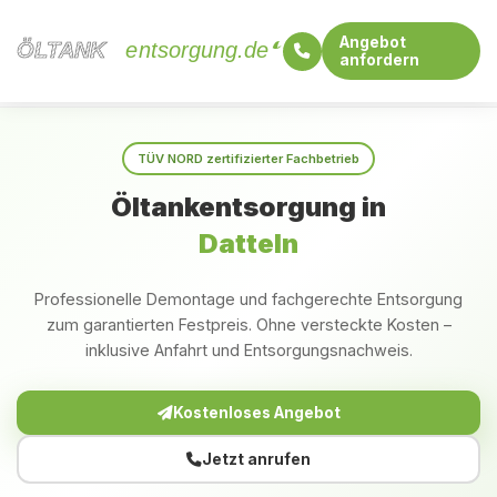
Angebot
ÖLTANK
ÖLTANK
entsorgung.de
anfordern
Startseite
Nordrhein-Westfalen
Datteln
TÜV NORD zertifizierter Fachbetrieb
Öltankentsorgung in
Datteln
Professionelle Demontage und fachgerechte Entsorgung
zum garantierten Festpreis. Ohne versteckte Kosten –
inklusive Anfahrt und Entsorgungsnachweis.
Kostenloses Angebot
Jetzt anrufen