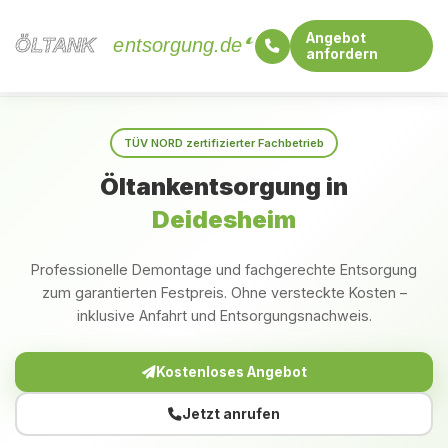
Angebot
ÖLTANK
ÖLTANK
entsorgung.de
anfordern
Startseite
Rheinland-Pfalz
Deidesheim
TÜV NORD zertifizierter Fachbetrieb
Öltankentsorgung in
Deidesheim
Professionelle Demontage und fachgerechte Entsorgung
zum garantierten Festpreis. Ohne versteckte Kosten –
inklusive Anfahrt und Entsorgungsnachweis.
Kostenloses Angebot
Jetzt anrufen