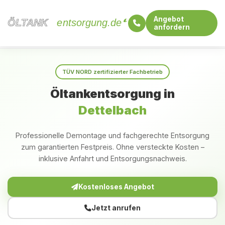
Angebot
ÖLTANK
ÖLTANK
entsorgung.de
anfordern
Startseite
Bayern
Dettelbach
TÜV NORD zertifizierter Fachbetrieb
Öltankentsorgung in
Dettelbach
Professionelle Demontage und fachgerechte Entsorgung
zum garantierten Festpreis. Ohne versteckte Kosten –
inklusive Anfahrt und Entsorgungsnachweis.
Kostenloses Angebot
Jetzt anrufen