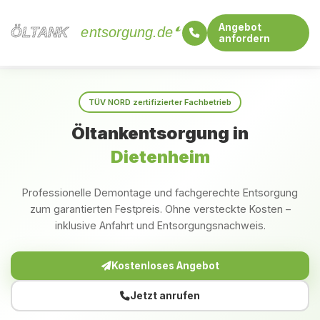
Angebot
ÖLTANK
ÖLTANK
entsorgung.de
anfordern
Startseite
Baden-Württemberg
Dietenheim
TÜV NORD zertifizierter Fachbetrieb
Öltankentsorgung in
Dietenheim
Professionelle Demontage und fachgerechte Entsorgung
zum garantierten Festpreis. Ohne versteckte Kosten –
inklusive Anfahrt und Entsorgungsnachweis.
Kostenloses Angebot
Jetzt anrufen